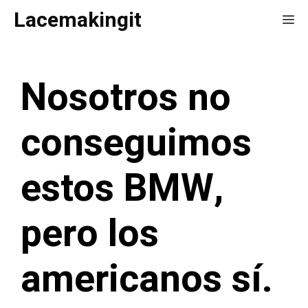
Saltar
Lacemakingit
Me
al
contenido
Nosotros no
conseguimos
estos BMW,
pero los
americanos sí.