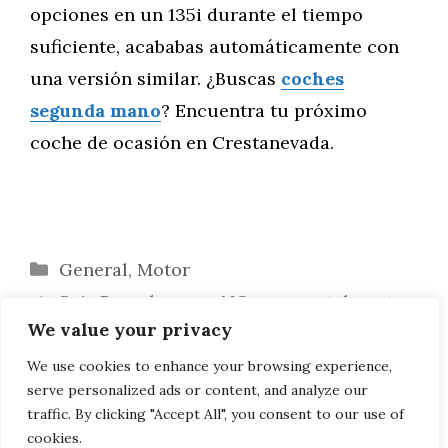
opciones en un 135i durante el tiempo
suficiente, acababas automáticamente con
una versión similar. ¿Buscas
coches
segunda mano
? Encuentra tu próximo
coche de ocasión en Crestanevada.
Categorías
General
,
Motor
Seis Porsches que NO son mortalmente
We value your privacy
caros
Elija: roadsters con un motor de seis
We use cookies to enhance your browsing experience,
serve personalized ads or content, and analyze our
cilindros
traffic. By clicking "Accept All", you consent to our use of
cookies.