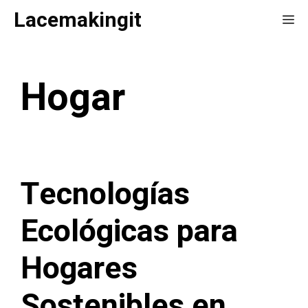
Saltar
Lacemakingit
Me
al
contenido
Hogar
Tecnologías
Ecológicas para
Hogares
Sostenibles en