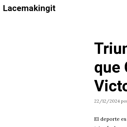
Saltar
Lacemakingit
al
contenido
Triu
que 
Vict
22/12/2024
po
El deporte es