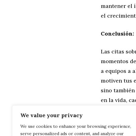
mantener el 
el crecimient
Conclusión:
Las citas sob
momentos de 
a equipos a a
motiven tus 
sino también 
en la vida, c
el eco de ese
We value your privacy
We use cookies to enhance your browsing experience,
Categorías
Familia
,
Gen
serve personalized ads or content, and analyze our
Árboles de N