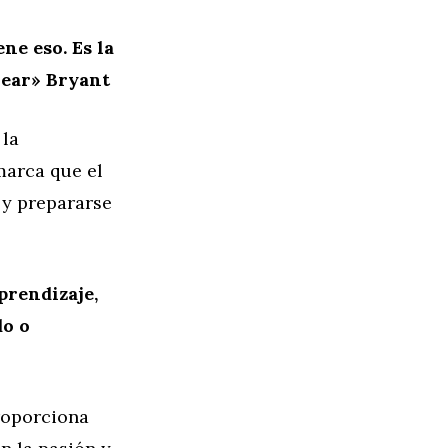
ne eso. Es la
Bear» Bryant
 la
marca que el
 y prepararse
prendizaje,
do o
proporciona