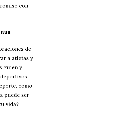
promiso con
inua
ebraciones de
r a atletas y
s guíen y
deportivos,
deporte, como
ta puede ser
tu vida?