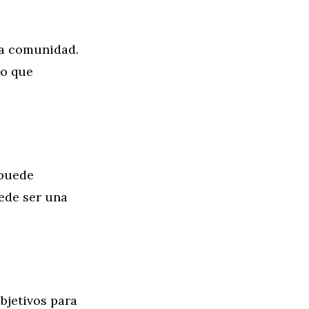
la comunidad.
no que
 puede
ede ser una
bjetivos para