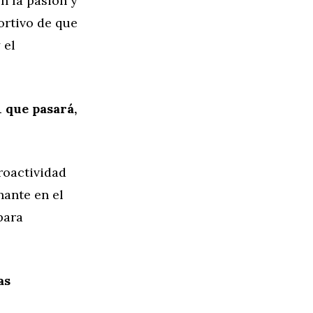
n la pasión y
ortivo de que
 el
 que pasará,
roactividad
nante en el
para
as