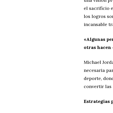
una visión pr
el sacrificio
los logros so
incansable tr
«Algunas per
otras hacen 
Michael Jorda
necesaria par
deporte, don
convertir las
Estrategias 