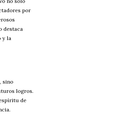
ivo no solo
ectadores por
erosos
lo destaca
 y la
, sino
uturos logros.
espíritu de
ncia.