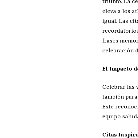
triunfo. La c
eleva a los a
igual. Las ci
recordatorios
frases memora
celebración d
El Impacto d
Celebrar las 
también para 
Este reconoci
equipo saluda
Citas Inspir