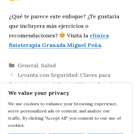
¿Qué te parece este enfoque? ¿Te gustaría
que incluyera más ejercicios o
recomendaciones?
Visita la
clínica
fisioterapia Granada Miguel Peña
.
Categorías
General
,
Salud
Levanta con Seguridad: Claves para
Evitar Lesiones al Cargar Objetos Pesados
We value your privacy
Duerme Bien, Vive Mejor: Cómo la
Fisioterapia Ayuda a Corregir Lesiones por
We use cookies to enhance your browsing experience,
serve personalized ads or content, and analyze our
Malas Posturas al Dormir
traffic. By clicking "Accept All", you consent to our use of
cookies.