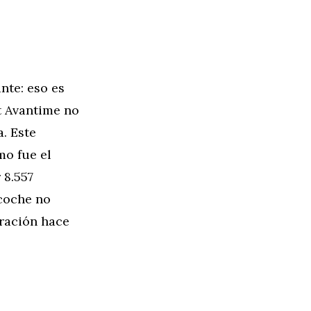
nte: eso es
lt Avantime no
. Este
mo fue el
 8.557
 coche no
eración hace