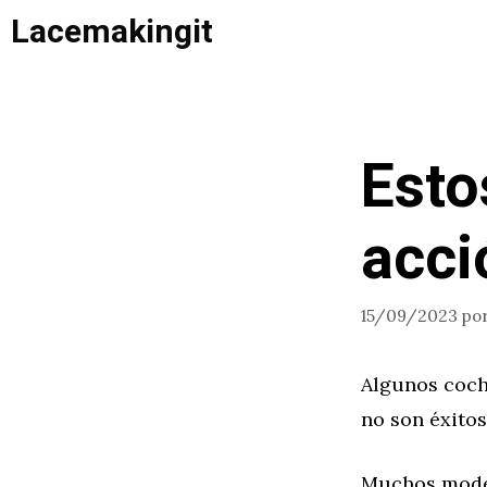
Saltar
Lacemakingit
al
contenido
Esto
acci
15/09/2023
po
Algunos coche
no son éxitos
Muchos model