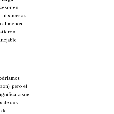
ucesor en
 ni sucesor.
ro al menos
stieron
anejable
podríamos
ión), pero el
ignifica cisne
s de sus
 de