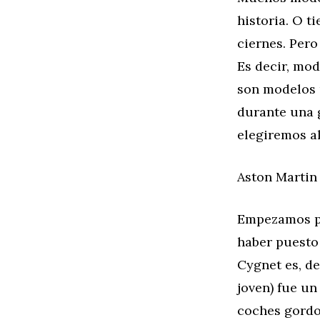
historia. O t
ciernes. Per
Es decir, mod
son modelos ú
durante una 
elegiremos a
Aston Martin 
Empezamos po
haber puesto 
Cygnet es, de
joven) fue u
coches gordo