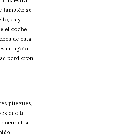
ra maestra
ue también se
lo, es y
e el coche
ches de esta
es se agotó
 se perdieron
res pliegues,
vez que te
e encuentra
nido