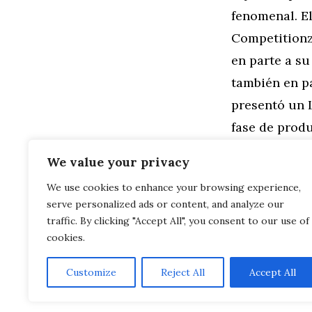
fenomenal. El
Competitionz
en parte a su
también en pa
presentó un 
fase de prod
coche de oca
We value your privacy
We use cookies to enhance your browsing experience,
Categorías
General
,
Mo
serve personalized ads or content, and analyze our
Elija: roads
Estos 6 coch
traffic. By clicking "Accept All", you consent to our use of
cookies.
Customize
Reject All
Accept All