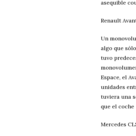
asequible cou
Renault Avan
Un monovolum
algo que sólo
tuvo predeces
monovolumen 
Espace, el Av
unidades entr
tuviera una 
que el coche
Mercedes CLS