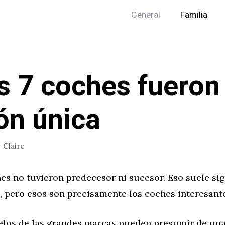
General
Familia
s 7 coches fueron
ón única
r
Claire
s no tuvieron predecesor ni sucesor. Eso suele sig
, pero esos son precisamente los coches interesant
os de las grandes marcas pueden presumir de una