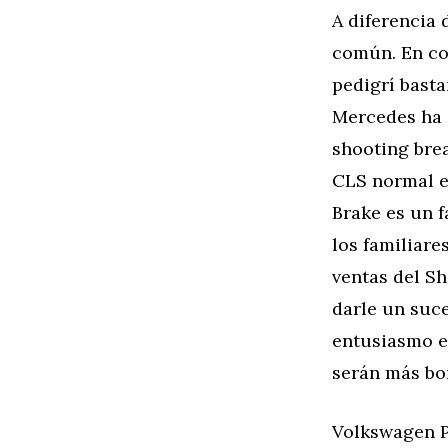
A diferencia
común. En co
pedigrí basta
Mercedes ha 
shooting brea
CLS normal e
Brake es un f
los familiare
ventas del S
darle un suce
entusiasmo e
serán más bo
Volkswagen P