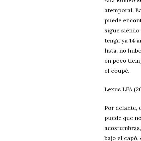
Alfa Romeo 8
atemporal. Ba
puede encontr
sigue siendo
tenga ya 14 a
lista, no hub
en poco tiem
el coupé.
Lexus LFA (2
Por delante, 
puede que no 
acostumbras, 
bajo el capó,