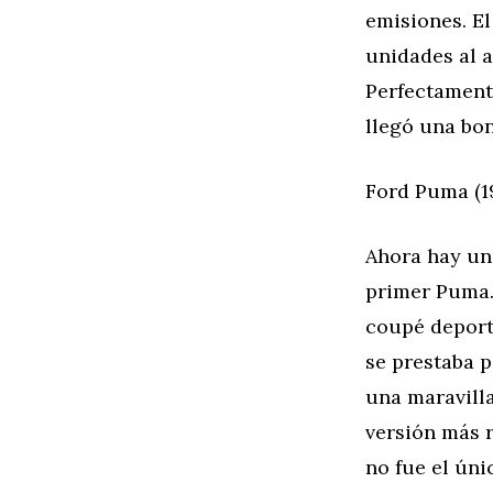
emisiones. El
unidades al a
Perfectamente
llegó una bon
Ford Puma (1
Ahora hay un
primer Puma. 
coupé deporti
se prestaba p
una maravilla
versión más r
no fue el ún