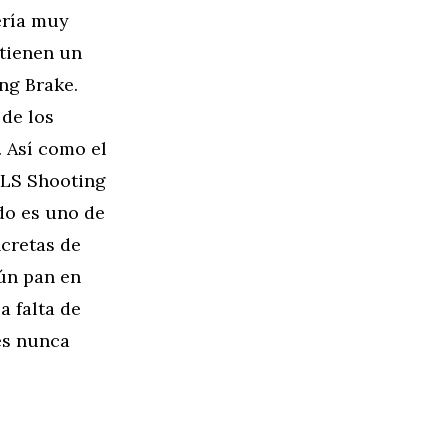
ería muy
 tienen un
ng Brake.
 de los
. Así como el
CLS Shooting
ado es uno de
ncretas de
gún pan en
a falta de
es nunca