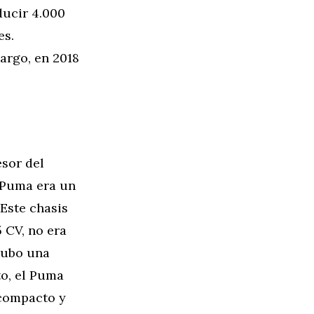
ducir 4.000
es.
argo, en 2018
esor del
l Puma era un
 Este chasis
 CV, no era
 Hubo una
to, el Puma
 compacto y