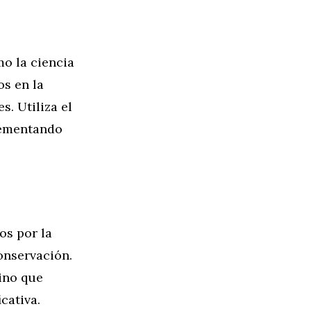
o la ciencia
os en la
. Utiliza el
lementando
os por la
onservación.
sino que
cativa.