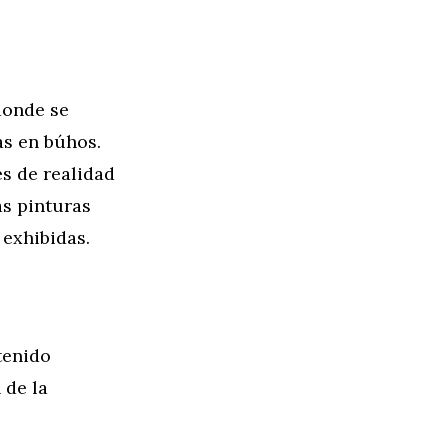
donde se
as en búhos.
es de realidad
as pinturas
 exhibidas.
tenido
 de la