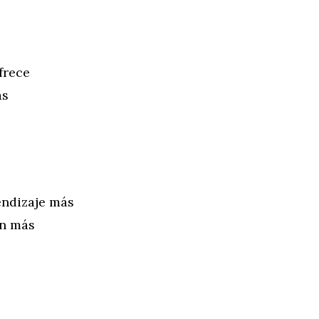
frece
as
rendizaje más
an más