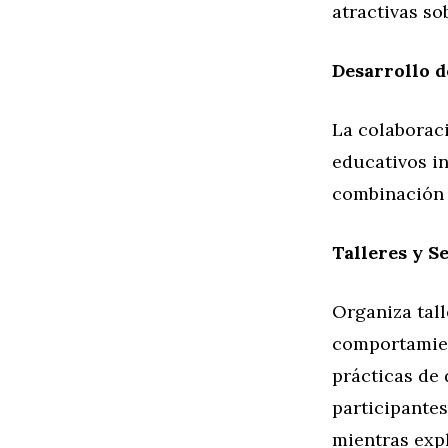
atractivas so
Desarrollo 
La colaborac
educativos in
combinación d
Talleres y S
Organiza tall
comportamien
prácticas de 
participante
mientras exp