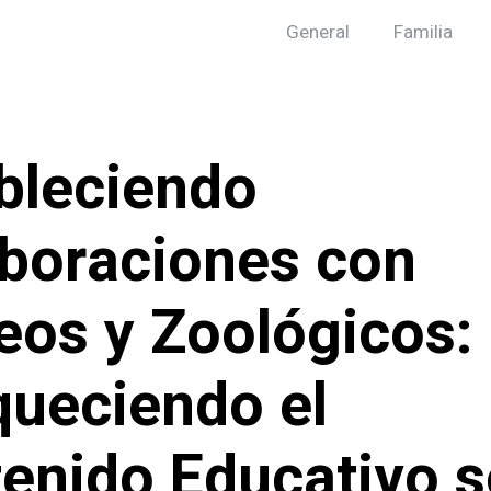
General
Familia
bleciendo
boraciones con
os y Zoológicos:
queciendo el
enido Educativo 