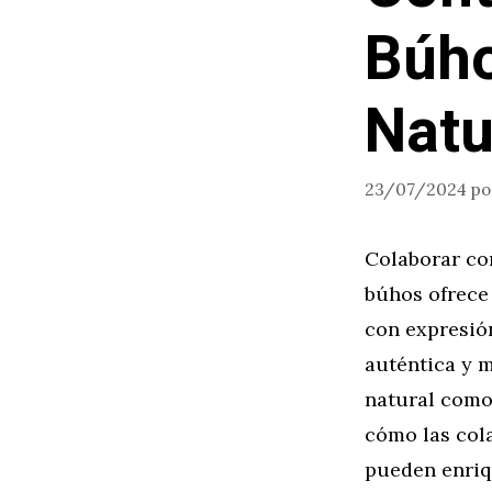
Búho
Natu
23/07/2024
p
Colaborar co
búhos ofrece
con expresió
auténtica y m
natural como 
cómo las cola
pueden enriq