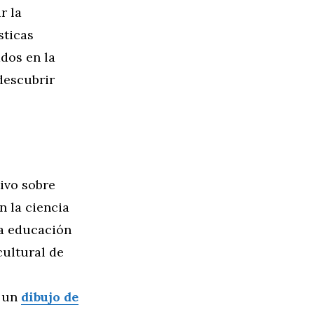
r la
sticas
dos en la
descubrir
ivo sobre
n la ciencia
la educación
cultural de
s un
dibujo de