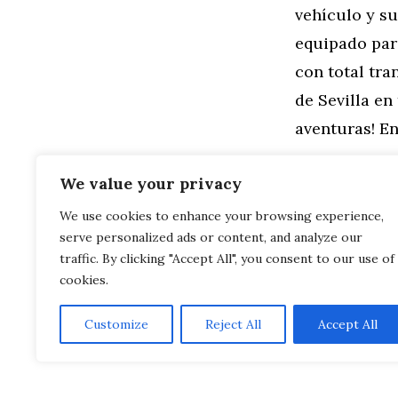
vehículo y su
equipado par
con total tra
de Sevilla en
aventuras! E
Categorías
General
,
Mo
We value your privacy
Descubre el
We use cookies to enhance your browsing experience,
Ocasión en Sevi
serve personalized ads or content, and analyze our
Elige Tu Ca
y a un Concesio
traffic. By clicking "Accept All", you consent to our use of
cookies.
Customize
Reject All
Accept All