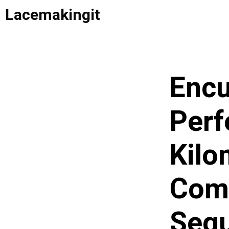
Saltar
Lacemakingit
al
contenido
Encu
Perf
Kilo
Comp
Segu