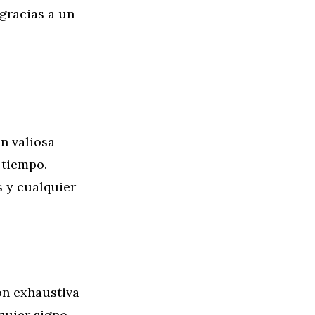
gracias a un
n valiosa
 tiempo.
s y cualquier
ón exhaustiva
quier signo