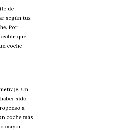
ite de
iar según tus
he. Por
posible que
 un coche
ometraje. Un
 haber sido
propenso a
 un coche más
on mayor