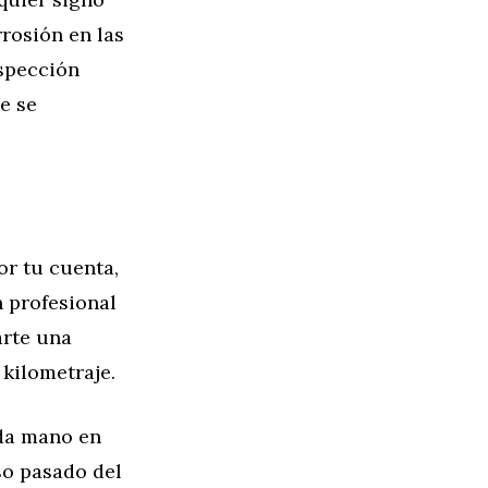
rosión en las
nspección
e se
or tu cuenta,
 profesional
arte una
 kilometraje.
nda mano en
uso pasado del