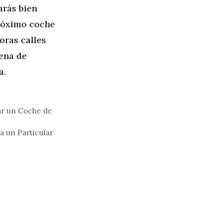
arás bien
próximo coche
oras calles
lena de
a.
ar un Coche de
 un Particular