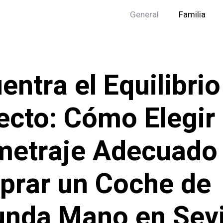
General
Familia
entra el Equilibrio
ecto: Cómo Elegir 
metraje Adecuado 
rar un Coche de
nda Mano en Sevi