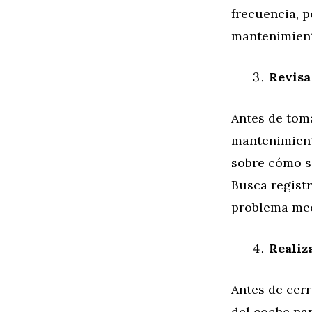
frecuencia, 
mantenimient
Revisa
Antes de toma
mantenimient
sobre cómo se
Busca registr
problema mec
Realiz
Antes de cerr
del coche par