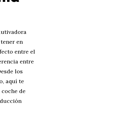
autivadora
 tener en
fecto entre el
erencia entre
Desde los
, aquí te
 coche de
nducción