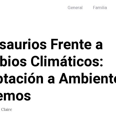
General
Familia
saurios Frente a
ios Climáticos:
tación a Ambient
remos
r
Claire