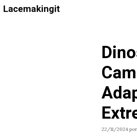
Saltar
Lacemakingit
al
contenido
Dino
Camb
Adap
Ext
22/11/2024
po