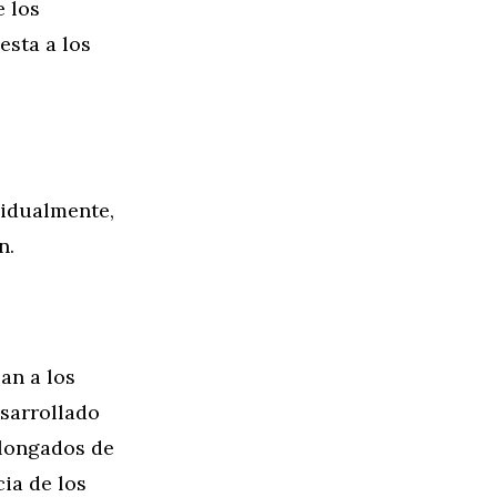
e los
esta a los
vidualmente,
n.
an a los
sarrollado
olongados de
cia de los