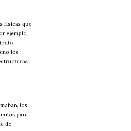
 físicas que
or ejemplo,
iento
como los
estructuras
rmaban, los
ientos para
se de