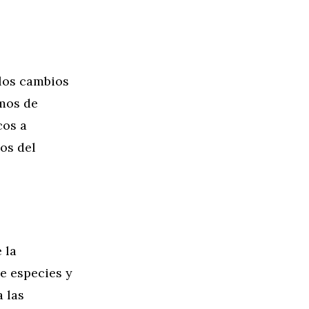
los cambios
mos de
cos a
os del
 la
e especies y
 las