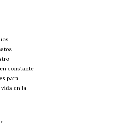
bios
estos
stro
 en constante
es para
 vida en la
ar