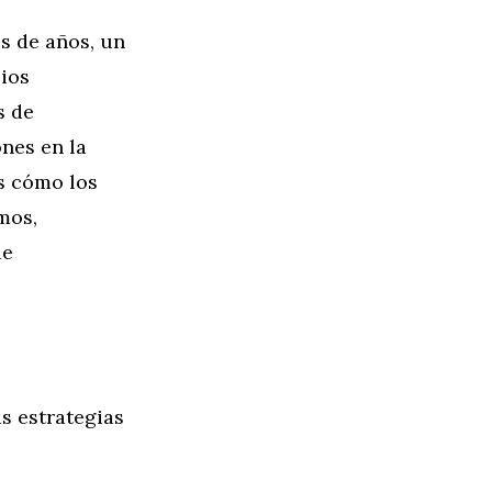
s de años, un
ios
s de
ones en la
s cómo los
mos,
de
as estrategias