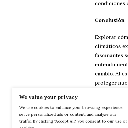
condiciones 
Conclusión
Explorar cóm
climáticos ex
fascinantes s
entendimient
cambio. Al e
proteger nues
Tierra. ¿Bus
We value your privacy
We use cookies to enhance your browsing experience,
Categorías
Familia
,
Gen
serve personalized ads or content, and analyze our
Explorando E
Nidos de Din
traffic. By clicking "Accept All", you consent to our use of