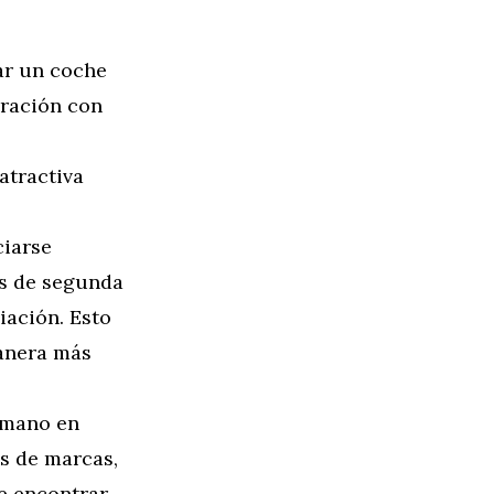
ar un coche
aración con
atractiva
ciarse
es de segunda
iación. Esto
manera más
 mano en
s de marcas,
de encontrar