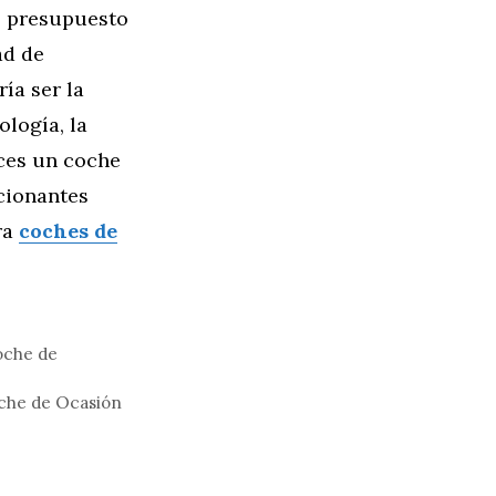
, presupuesto
ad de
ía ser la
ología, la
nces un coche
ocionantes
ra
coches de
oche de
oche de Ocasión