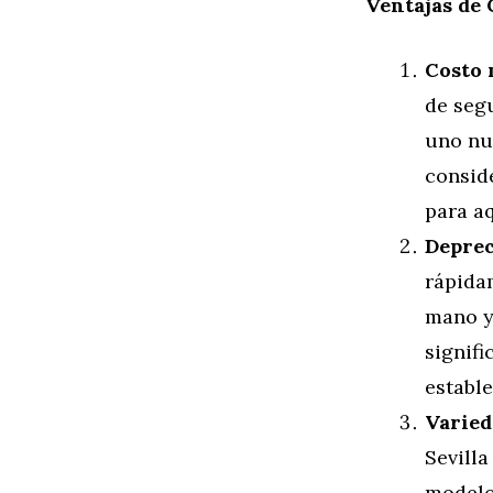
Ventajas de
Costo 
de seg
uno nue
consid
para a
Deprec
rápida
mano y
signif
estable
Varied
Sevill
modelos