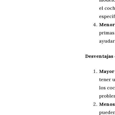
el coch
específ
Menore
primas
ayudar
Desventajas
Mayor 
tener 
los co
proble
Menos 
pueden 