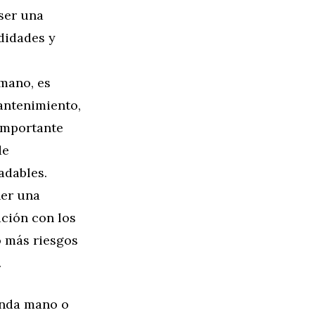
ser una
didades y
mano, es
antenimiento,
 importante
de
adables.
er una
ción con los
o más riesgos
.
unda mano o