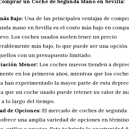
 Comprar un Coche de Segunda Mano en Sevilla:
más Bajo:
Una de las principales ventajas de compr
unda mano en Sevilla es el costo más bajo en comp
vo. Los coches usados ​​suelen tener un precio
erablemente más bajo, lo que puede ser una opción 
quellos con un presupuesto limitado.
iación Menor:
Los coches nuevos tienden a depre
mente en los primeros años, mientras que los coch
a han experimentado la mayor parte de esta deprec
ica que un coche usado puede retener su valor de 
 a lo largo del tiempo.
ad de Opciones:
El mercado de coches de segunda
a ofrece una amplia variedad de opciones en término
, estilos y precios. Esto te brinda la oportunidad 