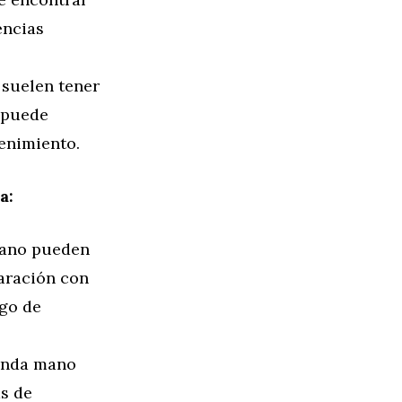
encias
suelen tener
 puede
enimiento.
a:
ano pueden
aración con
sgo de
unda mano
as de