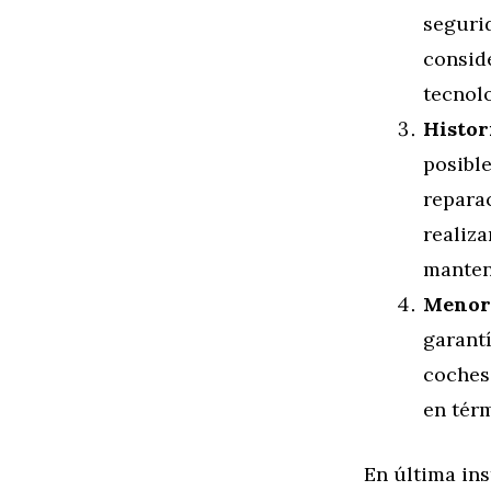
seguri
consid
tecnol
Histor
posibl
repara
realiza
manten
Menor 
garant
coches
en térm
En última in