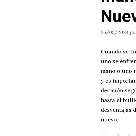
Nue
25/05/2024
po
Cuando se tra
uno se enfre
mano o uno n
y es importa
decisión seg
hasta el bull
desventajas 
nuevo.