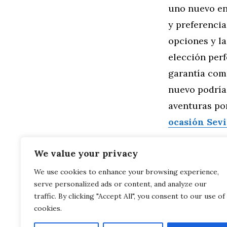
uno nuevo en
y preferencia
opciones y la
elección perf
garantía com
nuevo podría 
aventuras por
ocasión Sevi
Categorías
General
,
Mo
We value your privacy
Desbloquea l
We use cookies to enhance your browsing experience,
Ocasión en Sevi
serve personalized ads or content, and analyze our
Preparación
en Sevilla
traffic. By clicking "Accept All", you consent to our use of
cookies.