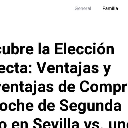
General
Familia
ubre la Elección
ecta: Ventajas y
entajas de Compr
oche de Segunda
 en Sevilla vs. un