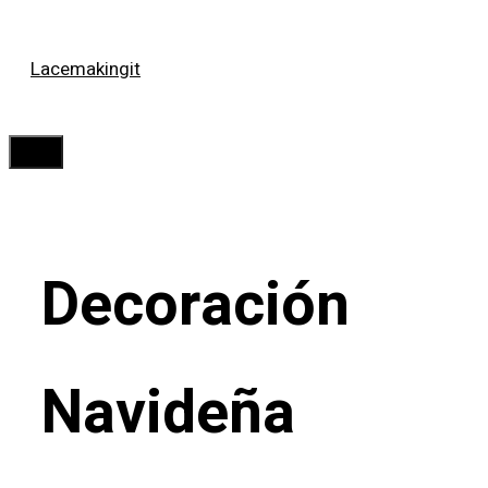
Saltar
Lacemakingit
al
contenido
Menú
Decoración
Navideña