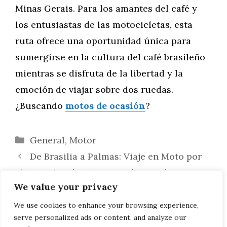
Minas Gerais. Para los amantes del café y
los entusiastas de las motocicletas, esta
ruta ofrece una oportunidad única para
sumergirse en la cultura del café brasileño
mientras se disfruta de la libertad y la
emoción de viajar sobre dos ruedas.
¿Buscando
motos de ocasión
?
Categorías
General
,
Motor
De Brasilia a Palmas: Viaje en Moto por
el Cerrado y los Cañones de Brasil
We value your privacy
Ruta del Imperio: Descubriendo los
Palacios y Monumentos en Moto por Río de
We use cookies to enhance your browsing experience,
serve personalized ads or content, and analyze our
Janeiro