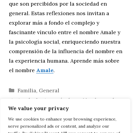
que son percibidos por la sociedad en
general. Estas reflexiones nos invitan a
explorar más a fondo el complejo y
fascinante vínculo entre el nombre Amale y
la psicología social, enriqueciendo nuestra
comprensión de la influencia del nombre en
la experiencia humana. Aprende más sobre
el nombre
Amale
.
Categorías
Familia
,
General
Amale: La Armonía de un Nombre en la
We value your privacy
Música
Explorando las Profundidades
We use cookies to enhance your browsing experience,
serve personalized ads or content, and analyze our
Lingüísticas de Amale en Diversos Idiomas