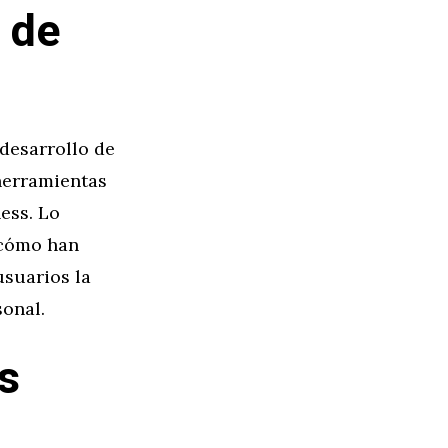
 de
 desarrollo de
 herramientas
ess. Lo
 cómo han
usuarios la
sonal.
s