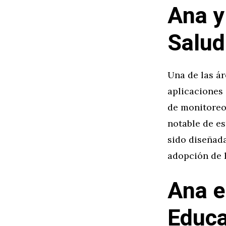
Ana y
Salud
Una de las ár
aplicaciones 
de monitoreo 
notable de e
sido diseñada
adopción de h
Ana e
Educa