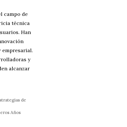
 el campo de
ricia técnica
usuarios. Han
innovación
y empresarial.
rolladoras y
den alcanzar
strategias de
meros Años