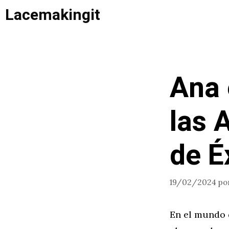
Saltar
Lacemakingit
al
contenido
Ana 
las 
de É
19/02/2024
po
En el mundo 