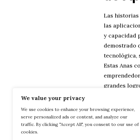
Las historias
las aplicacio
y capacidad p
demostrado q
tecnológica, 
Estas Anas c
emprendedora
grandes logro
We value your privacy
Categorías
Familia
,
Gen
We use cookies to enhance your browsing experience,
Ana en el Es
serve personalized ads or content, and analyze our
Contenido
Cimentando F
traffic. By clicking "Accept All", you consent to our use of
cookies.