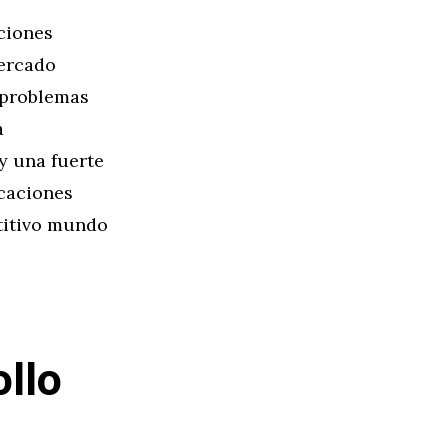
ciones
mercado
 problemas
a
y una fuerte
icaciones
titivo mundo
llo