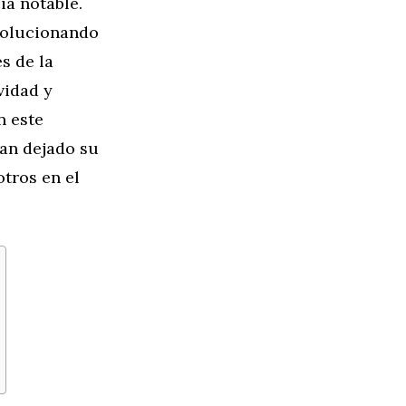
ia notable.
solucionando
s de la
vidad y
n este
an dejado su
otros en el